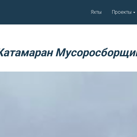
Яхты
Проекты
Катамаран Мусоросборщи