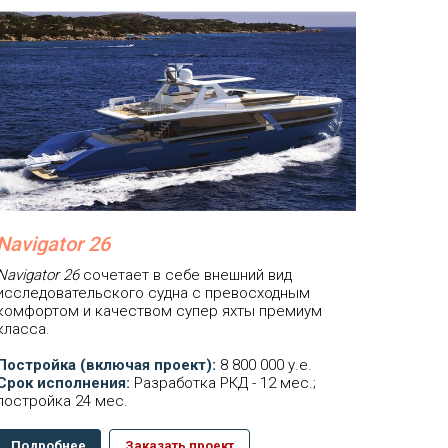
Navigator 26
Navigator 26
сочетает в себе внешний вид
исследовательского судна с превосходным
комфортом и качеством супер яхты премиум
класса.
Постройка (включая проект):
8 800 000 у.е.
Срок исполнения:
Разработка РКД - 12 мес.;
постройка 24 мес.
Подробнее
Заказать проект