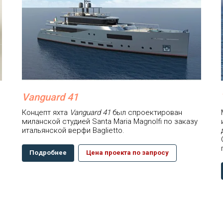
Vanguard 41
Концепт яхта
Vanguard 41
был спроектирован
миланской студией Santa Maria Magnolfi по заказу
итальянской верфи Baglietto.
Подробнее
Цена проекта по запросу