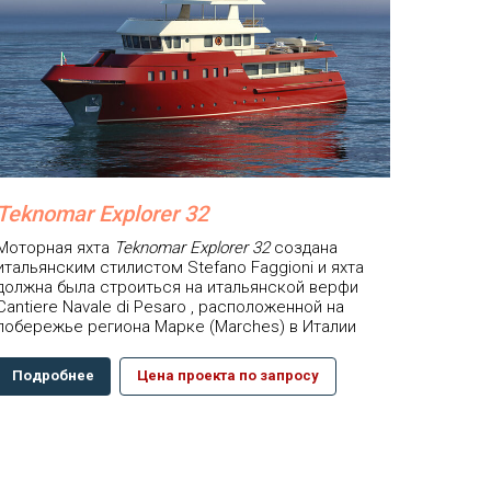
Teknomar Explorer 32
Моторная яхта
Teknomar Explorer 32
создана
итальянским стилистом Stefano Faggioni и яхта
должна была строиться на итальянской верфи
Cantiere Navale di Pesaro , расположенной на
побережье региона Марке (Marches) в Италии
Подробнее
Цена проекта по запросу