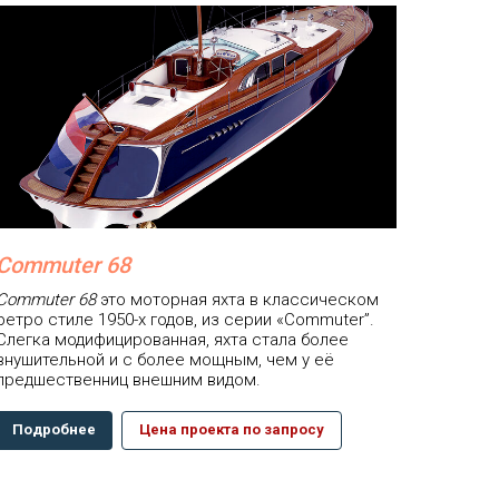
Commuter 68
Commuter 68
это моторная яхта в классическом
ретро стиле 1950-х годов, из серии «Commuter”.
Слегка модифицированная, яхта стала более
внушительной и с более мощным, чем у её
предшественниц внешним видом.
Подробнее
Цена проекта по запросу